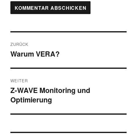
Beitragsnavigation
ZURÜCK
Warum VERA?
Vorheriger
Beitrag:
WEITER
Z-WAVE Monitoring und
Nächster
Optimierung
Beitrag: