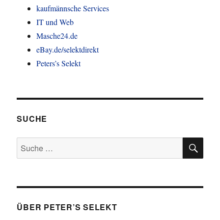
kaufmännsche Services
IT und Web
Masche24.de
eBay.de/selektdirekt
Peters’s Selekt
SUCHE
SU
Suche
nach:
ÜBER PETER’S SELEKT