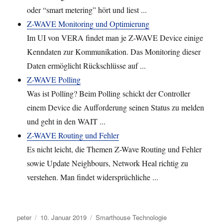
oder “smart metering” hört und liest ...
Z-WAVE Monitoring und Optimierung
Im UI von VERA findet man je Z-WAVE Device einige
Kenndaten zur Kommunikation. Das Monitoring dieser
Daten ermöglicht Rückschlüsse auf ...
Z-WAVE Polling
Was ist Polling? Beim Polling schickt der Controller
einem Device die Aufforderung seinen Status zu melden
und geht in den WAIT ...
Z-WAVE Routing und Fehler
Es nicht leicht, die Themen Z-Wave Routing und Fehler
sowie Update Neighbours, Network Heal richtig zu
verstehen. Man findet widersprüchliche ...
Autor
Veröffentlicht
Kategorien
peter
10. Januar 2019
Smarthouse Technologie