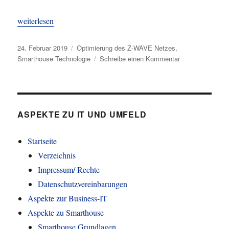
„Z-WAVE Routing und Fehler“
weiterlesen
Veröffentlicht
Kategorien
24. Februar 2019
Optimierung des Z-WAVE Netzes
,
am
zu
Smarthouse Technologie
Schreibe einen Kommentar
Z-
WAVE
Routing
und
Fehler
ASPEKTE ZU IT UND UMFELD
Startseite
Verzeichnis
Impressum/ Rechte
Datenschutzvereinbarungen
Aspekte zur Business-IT
Aspekte zu Smarthouse
Smarthouse Grundlagen