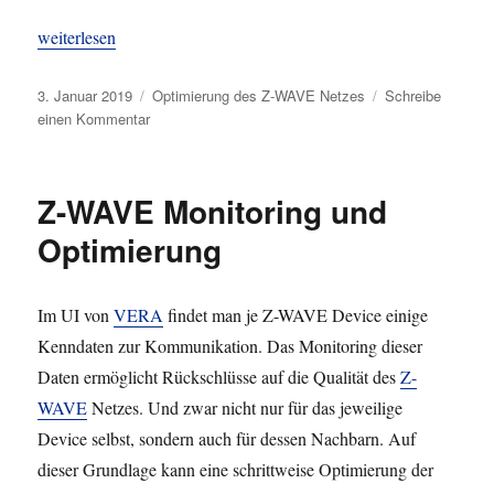
„Z-WAVE Wakeup“
weiterlesen
Veröffentlicht
Kategorien
3. Januar 2019
Optimierung des Z-WAVE Netzes
Schreibe
am
zu
einen Kommentar
Z-
WAVE
Wakeup
Z-WAVE Monitoring und
Optimierung
Im UI von
VERA
findet man je Z-WAVE Device einige
Kenndaten zur Kommunikation. Das Monitoring dieser
Daten ermöglicht Rückschlüsse auf die Qualität des
Z-
WAVE
Netzes. Und zwar nicht nur für das jeweilige
Device selbst, sondern auch für dessen Nachbarn. Auf
dieser Grundlage kann eine schrittweise Optimierung der