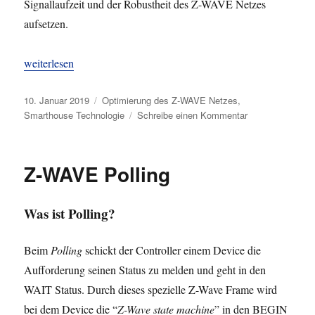
Signallaufzeit und der Robustheit des Z-WAVE Netzes
aufsetzen.
„Z-WAVE Monitoring und Optimierung“
weiterlesen
Veröffentlicht
Kategorien
10. Januar 2019
Optimierung des Z-WAVE Netzes
,
am
zu
Smarthouse Technologie
Schreibe einen Kommentar
Z-
WAVE
Monitoring
Z-WAVE Polling
und
Optimierung
Was ist Polling?
Beim
Polling
schickt der Controller einem Device die
Aufforderung seinen Status zu melden und geht in den
WAIT Status. Durch dieses spezielle Z-Wave Frame wird
bei dem Device die “
Z-Wave state machine
” in den BEGIN