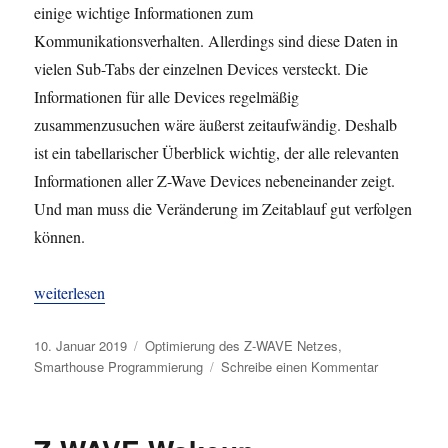
einige wichtige Informationen zum
Kommunikationsverhalten. Allerdings sind diese Daten in
vielen Sub-Tabs der einzelnen Devices versteckt. Die
Informationen für alle Devices regelmäßig
zusammenzusuchen wäre äußerst zeitaufwändig. Deshalb
ist ein tabellarischer Überblick wichtig, der alle relevanten
Informationen aller Z-Wave Devices nebeneinander zeigt.
Und man muss die Veränderung im Zeitablauf gut verfolgen
können.
„LUA+PHP: Tabelle zum Z-WAVE Monitoring“
weiterlesen
Veröffentlicht
Kategorien
10. Januar 2019
Optimierung des Z-WAVE Netzes
,
am
zu
Smarthouse Programmierung
Schreibe einen Kommentar
LUA+PHP:
Tabelle
zum