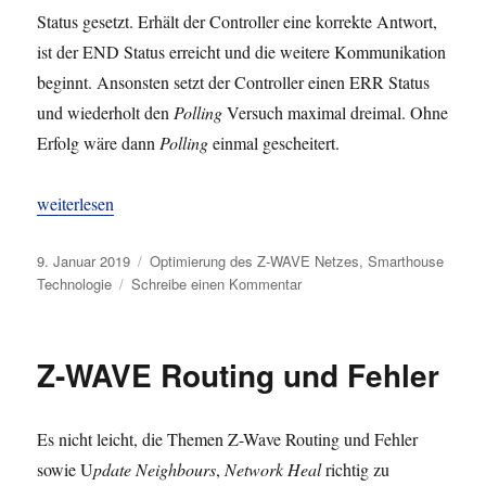
Status gesetzt. Erhält der Controller eine korrekte Antwort,
ist der END Status erreicht und die weitere Kommunikation
beginnt. Ansonsten setzt der Controller einen ERR Status
und wiederholt den
Polling
Versuch maximal dreimal. Ohne
Erfolg wäre dann
Polling
einmal gescheitert.
„Z-WAVE Polling“
weiterlesen
Veröffentlicht
Kategorien
9. Januar 2019
Optimierung des Z-WAVE Netzes
,
Smarthouse
am
zu
Technologie
Schreibe einen Kommentar
Z-
WAVE
Polling
Z-WAVE Routing und Fehler
Es nicht leicht, die Themen Z-Wave Routing und Fehler
sowie U
pdate Neighbours
,
Network Heal
richtig zu